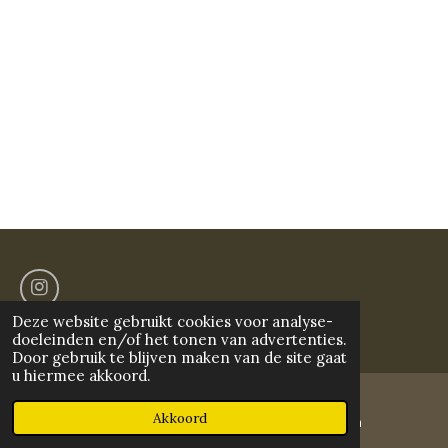
I
n
© 2023 - 2026 blacksigma
Deze website gebruikt cookies voor analyse-
s
doeleinden en/of het tonen van advertenties.
t
Door gebruik te blijven maken van de site gaat
a
u hiermee akkoord.
g
r
Akkoord
a
E-mailadres
Instagram
m